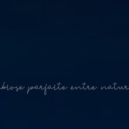
m
b
i
o
s
e
p
a
r
f
a
i
t
e
e
n
t
r
e
n
a
t
u