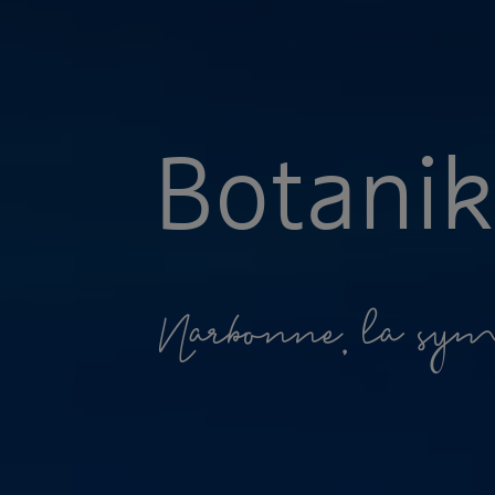
B
o
t
a
n
i
k
N
a
r
b
o
n
n
e
,
l
a
s
y