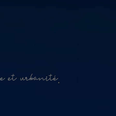
r
e
e
t
u
r
b
a
n
i
t
é
.