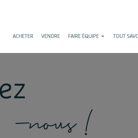
ACHETER
VENDRE
FAIRE ÉQUIPE
TOUT SAVO
e
z
-
n
o
u
s
!