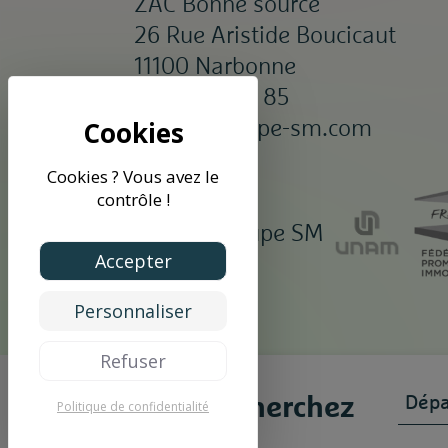
ZAC Bonne source
26 Rue Aristide Boucicaut
11100 Narbonne
04 68 65 85 85
siège@groupe-sm.com
Cookies ? Vous avez le
contrôle !
©2026 Groupe SM
Accepter
Personnaliser
Refuser
Vous recherchez
Politique de confidentialité