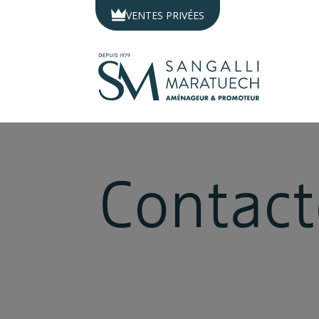
Panneau de gestion des cookies
VENTES PRIVÉES
C
o
n
t
a
c
t