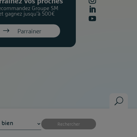
rrainez vos proches
ecommandez Groupe SM
et gagnez jusqu’à 500€
Parrainer