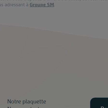
us adressant à
Groupe SM
.
Notre plaquette