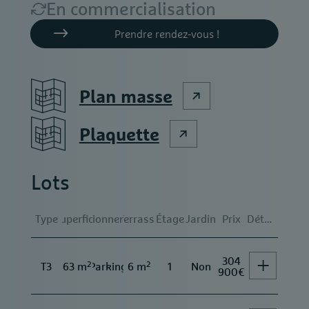
En commercialisation
Prendre rendez-vous !
Plan masse
Plaquette
Lots
Type
Superficie
Stationnement
Terrasse
Étage
Jardin
Prix
Détails
304
2
2
T3
63 m
Parking
6 m
1
Non
900€