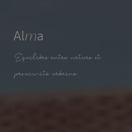
A
l
a
m
É
q
u
i
l
i
b
r
e
e
n
t
r
e
n
a
t
u
r
e
e
t
p
r
o
x
i
m
i
t
é
u
r
b
a
i
n
e