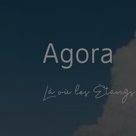
A
g
o
r
a
L
à
o
ù
l
e
s
É
t
a
n
g
s