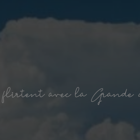
f
l
i
r
t
e
n
t
a
v
e
c
l
a
G
r
a
n
d
e