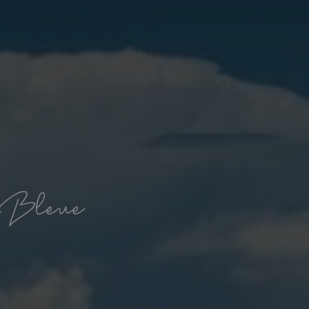
B
l
e
u
e