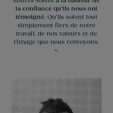
f
u
t
u
r
e
s
s
o
i
e
n
t
à
l
a
h
a
u
t
e
u
r
d
e
l
a
c
o
n
f
i
a
n
c
e
q
u
’
i
l
s
n
o
u
s
o
n
t
t
é
m
o
i
g
n
é
.
Q
u
’
i
l
s
s
o
i
e
n
t
t
o
u
t
s
i
m
p
l
e
m
e
n
t
f
i
e
r
s
d
e
n
o
t
r
e
t
r
a
v
a
i
l
,
d
e
n
o
s
v
a
l
e
u
r
s
e
t
d
e
l
’
i
m
a
g
e
q
u
e
n
o
u
s
r
e
n
v
o
y
o
n
s
.
»
.