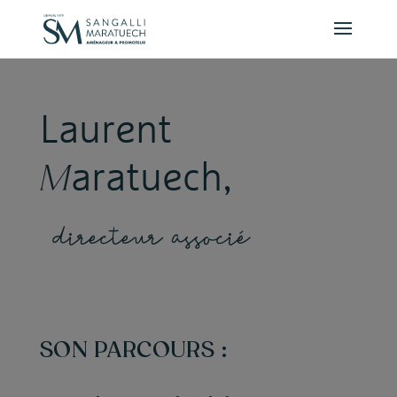
Panneau de gestion des cookies
L
a
u
r
e
n
t
a
r
a
t
u
e
c
h
,
M
d
i
r
e
c
t
e
u
r
a
s
s
o
c
i
é
SON PARCOURS :