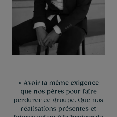
«
A
v
o
i
r
l
a
m
ê
m
e
e
x
i
g
e
n
c
e
q
u
e
n
o
s
p
è
r
e
s
p
o
u
r
f
a
i
r
e
p
e
r
d
u
r
e
r
c
e
g
r
o
u
p
e
.
Q
u
e
n
o
s
r
é
a
l
i
s
a
t
i
o
n
s
p
r
é
s
e
n
t
e
s
e
t