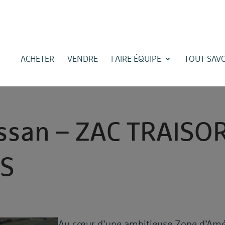
ACHETER
VENDRE
FAIRE ÉQUIPE
TOUT SAVO
s
s
a
n
–
Z
A
C
T
R
A
I
S
O
E
S
Au cœur d’une ambitieuse Zone d’Amé