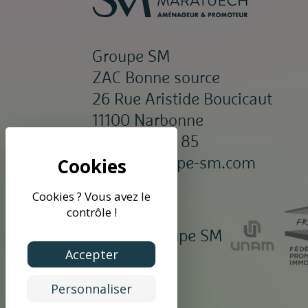
Groupe SM
ZAC Bonne source
26 Rue Aristide Boucicaut
11100 Narbonne
04 68 65 85 85
siège@groupe-sm.com
Cookies ? Vous avez le
contrôle !
©2026 Groupe SM
Accepter
Personnaliser