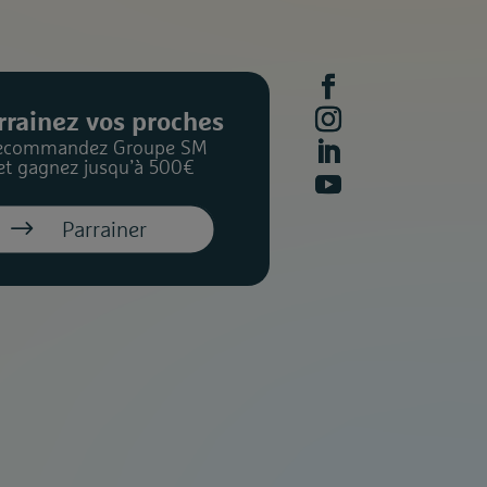
rrainez vos proches
ecommandez Groupe SM
et gagnez jusqu’à 500€
Parrainer