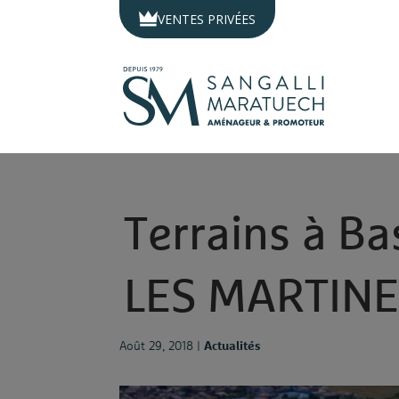
Panneau de gestion des cookies
VENTES PRIVÉES
T
e
r
r
a
i
n
s
à
B
a
L
E
S
M
A
R
T
I
N
Août 29, 2018
|
Actualités