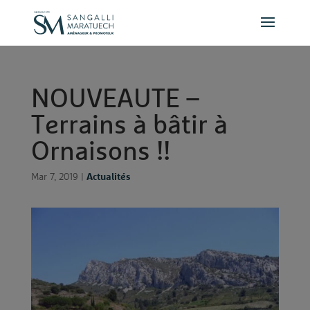
Panneau de gestion des cookies
N
O
U
V
E
A
U
T
E
–
T
e
r
r
a
i
n
s
à
b
â
t
i
r
à
O
r
n
a
i
s
o
n
s
!
!
Mar 7, 2019
|
Actualités