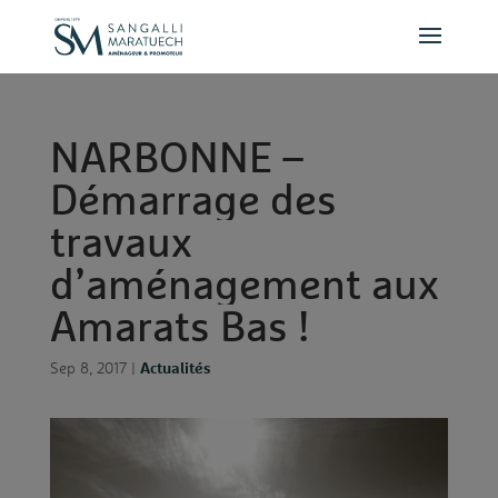
Panneau de gestion des cookies
N
A
R
B
O
N
N
E
–
D
é
m
a
r
r
a
g
e
d
e
s
t
r
a
v
a
u
x
d
’
a
m
é
n
a
g
e
m
e
n
t
a
u
x
A
m
a
r
a
t
s
B
a
s
!
Sep 8, 2017
|
Actualités