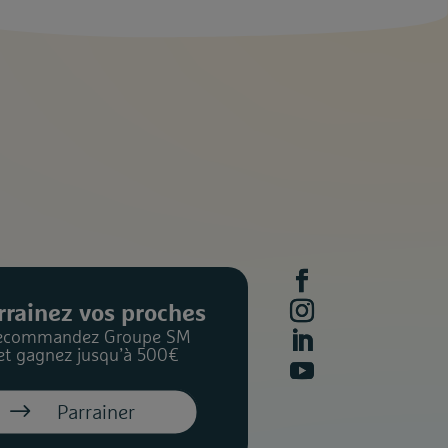
rrainez vos proches
ecommandez Groupe SM
et gagnez jusqu’à 500€
Parrainer