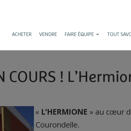
ACHETER
VENDRE
FAIRE ÉQUIPE
TOUT SAVO
N
C
O
U
R
S
!
L
’
H
e
r
m
i
o
«
L
’
H
E
R
M
I
O
N
E
»
a
u
c
œ
u
r
d
C
o
u
r
o
n
d
e
l
l
e
.