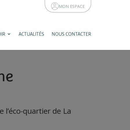
MON ESPACE
IR
ACTUALITÉS
NOUS CONTACTER
n
e
e
l
’
e
c
o
-
q
u
a
r
t
i
e
r
d
e
L
a