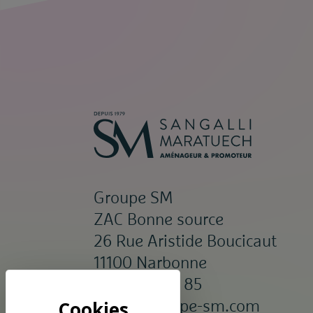
Groupe SM
ZAC Bonne source
26 Rue Aristide Boucicaut
11100 Narbonne
04 68 65 85 85
siège@groupe-sm.com