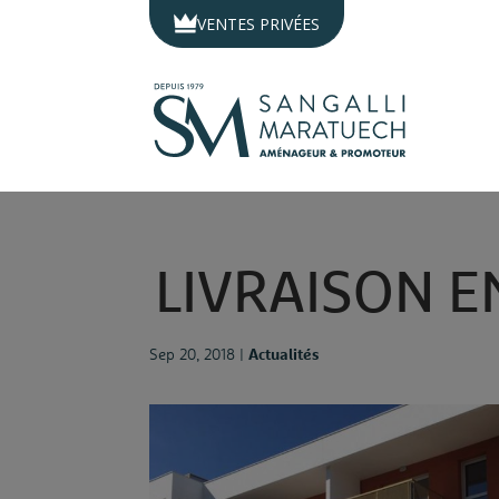
Panneau de gestion des cookies
VENTES PRIVÉES
L
I
V
R
A
I
S
O
N
E
Sep 20, 2018
|
Actualités