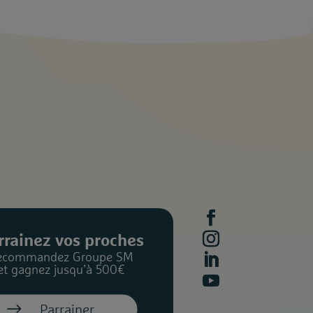
rrainez vos proches
ecommandez Groupe SM
et gagnez jusqu’à 500€
Parrainer