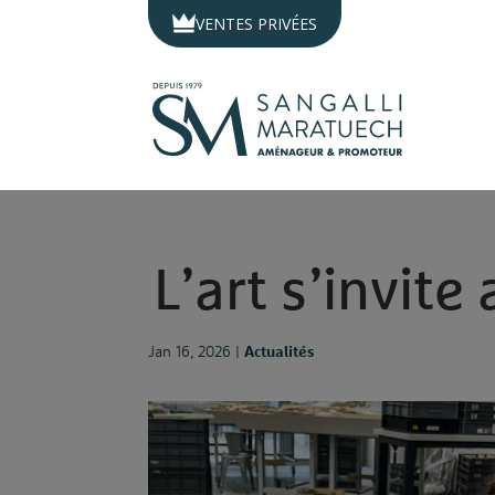
Panneau de gestion des cookies
VENTES PRIVÉES
L
’
a
r
t
s
’
i
n
v
i
t
e
Jan 16, 2026
|
Actualités