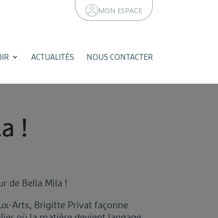
MON ESPACE
IR
ACTUALITÉS
NOUS CONTACTER
l
a
!
ur de Bella Mìla !
x-Arts, Brigitte Privat façonne
lier où la matière devient langage,