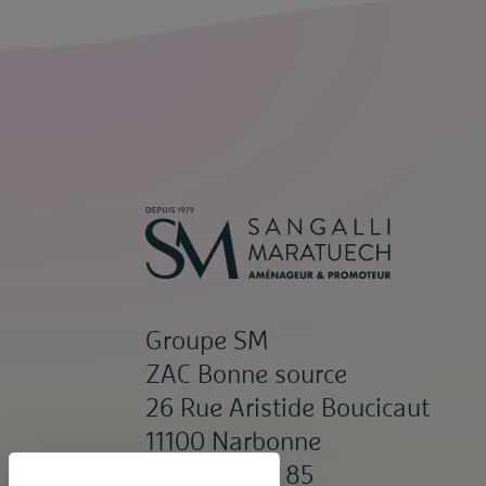
Groupe SM
ZAC Bonne source
26 Rue Aristide Boucicaut
11100 Narbonne
04 68 65 85 85