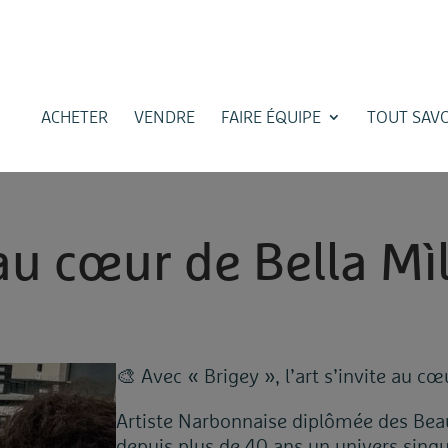
ACHETER
VENDRE
FAIRE ÉQUIPE
TOUT SAVO
a
u
c
œ
u
r
d
e
B
e
l
l
a
M
ì
🎨 Avec « Brigey », l’art s’invite au cœ
Artiste Narbonnaise diplômée des Beau
depuis plus de 40 ans un univers singu