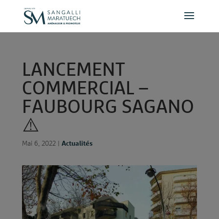
Panneau de gestion des cookies
L
A
N
C
E
M
E
N
T
C
O
M
M
E
R
C
I
A
L
–
F
A
U
B
O
U
R
G
S
A
G
A
N
O
⚠️
Mai 6, 2022
|
Actualités