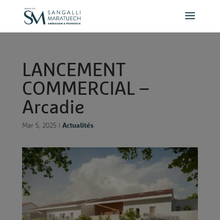
Panneau de gestion des cookies
L
A
N
C
E
M
E
N
T
C
O
M
M
E
R
C
I
A
L
–
A
r
c
a
d
i
e
Mar 5, 2025
|
Actualités