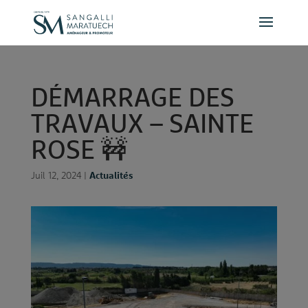
Panneau de gestion des cookies
D
É
M
A
R
R
A
G
E
D
E
S
T
R
A
V
A
U
X
–
S
A
I
N
T
E
R
O
S
E
🚧
Juil 12, 2024
|
Actualités